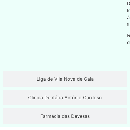
D
l
à
f
R
d
Liga de Vila Nova de Gaia
Clinica Dentária António Cardoso
Farmácia das Devesas